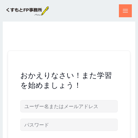
内
容
を
ス
キ
ッ
プ
おかえりなさい！また学習
を始めましょう！