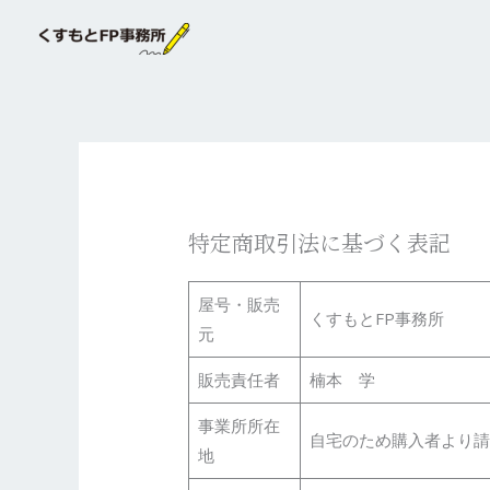
内
容
を
ス
キ
ッ
プ
特定商取引法に基づく表記
屋号・販売
くすもとFP事務所
元
販売責任者
楠本 学
事業所所在
自宅のため購入者より請
地