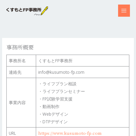
内
容
を
ス
キ
ッ
事務所概要
プ
事務所名
くすもとFP事務所
連絡先
info@kusumoto-fp.com
・ライフプラン相談
・ライフプランセミナー
・FP試験学習支援
事業内容
・動画制作
・Webデザイン
・DTPデザイン
https://www.
kusumoto-fp.com
URL