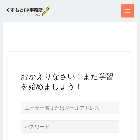
内
容
を
ス
キ
ッ
プ
おかえりなさい！また学習
を始めましょう！