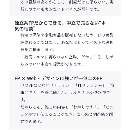
その経験があるからこそ、制度だけに偏らない、実
行しやすい現実的なアドバイスが可能です。
独立系FPだからできる、中立で売らない“本
気の相談”
特定の保険や金融商品を販売しないため、
どの商品
が売れるかではなく、あなたにとってベストな選択
肢
をご提案します。
「販売ノルマに縛られない立場」だからこそ、しが
らみのない本音の提案ができます。
FP × Web・デザインに強い唯一無二のFP
他のFPにはない「デザイン」「ITリテラシー」「情
報発信力」を兼ね備えた、
マルチスキル型のFPで
す
。
だからこそ、難しい内容も「わかりやすく」「ビジ
ュアルで」伝えることができ、安心感と納得感を両
立できます。