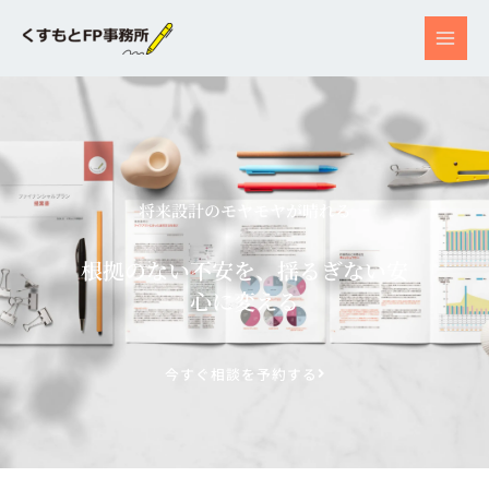
内
容
を
ス
キ
ッ
プ
将来設計のモヤモヤが晴れる
根拠のない不安を、揺るぎない安
心に変える
今すぐ相談を予約する