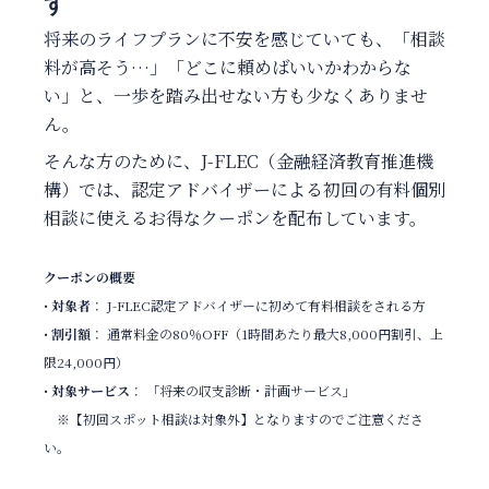
す
将来のライフプランに不安を感じていても、「相談
料が高そう…」「どこに頼めばいいかわからな
い」と、一歩を踏み出せない方も少なくありませ
ん。
そんな方のために、
J-FLEC（金融経済教育推進機
構）では、認定アドバイザーによる初回の有料個別
相談に使える
お得なクーポンを配布しています。
クーポンの概要
•
対象者
： J-FLEC認定アドバイザーに初めて有料相談をされる方
•
割引額
： 通常料金の80％OFF（1時間あたり最大8,000円割引、上
限24,000円）
•
対象サービス
： 「将来の収支診断・計画サービス」
※【初回スポット相談は対象外】となりますのでご注意くださ
い。