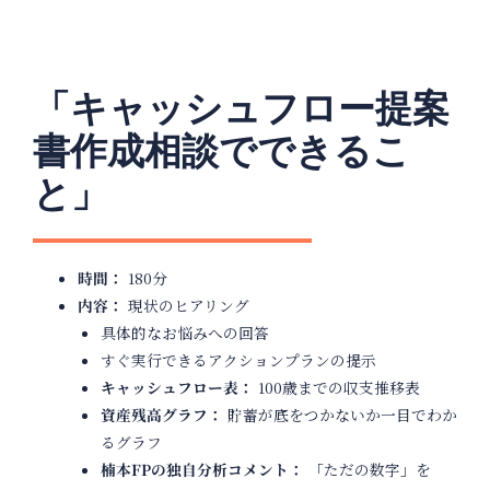
「キャッシュフロー提案
書作成相談でできるこ
と」
時間：
180
分
内容：
現状のヒアリング
具体的なお悩みへの回答
すぐ実行できるアクションプランの提示
キャッシュフロー表：
100
歳までの収支推移表
資産残高グラフ：
貯蓄が底をつかないか一目でわか
るグラフ
楠本
FP
の独自分析コメント：
「ただの数字」を