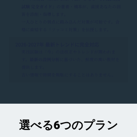
試験 完全ガイド』
の著者・楠本が、直接あなたの回
答を添削・指導します。
一人ひとりの弱点に踏み込んだ対策が可能です。合
格に直結する「ツッコミ対策」を伝授します。
2026-2027年 最新トレンドに完全対応
実技試験は「今」の法改正やトレンドが問われま
す。
最新の設例分析
に基づいた、鮮度の高い教材を
提供します。
古い情報で時間を無駄にすることはありません。
選べる6つのプラン