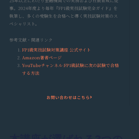
25
年以上にわたり金融機関での実務および社員育成に従
事。
2024
年度より毎年『
FP1
級実技試験完全ガイド』を
執筆し、多くの受験生を合格へと導く実技試験対策のス
ペシャリスト。
参考文献・関連リンク
FP1
級実技試験対策講座 公式サイト
Amazon
著者ページ
YouTube
チャンネル
:FP1級試験に次の試験で合格
する方法
お問い合わせはこちら