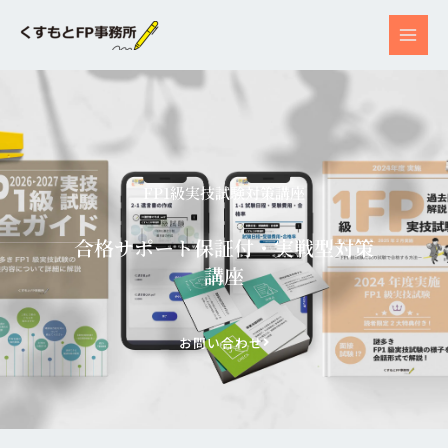
内
容
を
ス
キ
ッ
プ
FP1級実技試験対策講座
合格サポート保証付・実戦型対策
講座
お問い合わせ