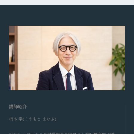
講師紹介
楠本 学
(
くすもと まなぶ
)