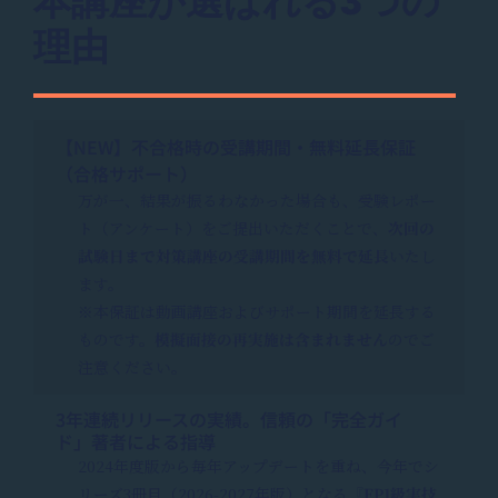
本講座が選ばれる3つの
理由
【NEW】不合格時の受講期間・無料延長保証
（合格サポート）
万が一、結果が振るわなかった場合も、受験レポー
ト（アンケート）をご提出いただくことで、
次回の
試験日まで対策講座の受講期間を無料で延長
いたし
ます。
※本保証は動画講座およびサポート期間を延長する
ものです。
模擬面接の再実施は含まれません
のでご
注意ください。
3年連続リリースの実績。信頼の「完全ガイ
ド」著者による指導
2024年度版から毎年アップデートを重ね、今年でシ
リーズ3冊目（2026-2027年版）となる
『FP1級実技