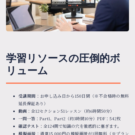
学習リソースの圧倒的ボ
リューム
受講期間
：お申し込み日から150日間（※不合格時の無料
延長保証あり）
動画
：全12セクション51レッスン（約6時間50分）
一問一答
：Part1、Part2（約3時間10分）PDF：542枚
確認テスト
：全124問で知識の穴を徹底的に塞ぎます。
模擬面接
：通常15,000円の模擬面接が1回無料（※プラン