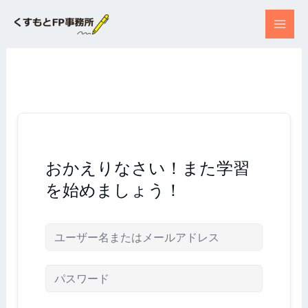
内
容
を
ス
キ
ッ
プ
おかえりなさい！また学習
を始めましょう！