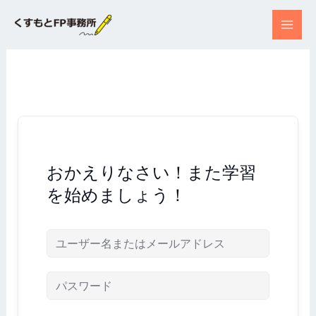
内
容
を
ス
キ
ッ
プ
おかえりなさい！また学習
を始めましょう！