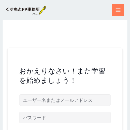
内
容
を
ス
キ
ッ
プ
おかえりなさい！また学習
を始めましょう！