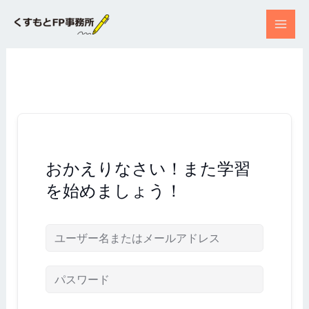
内
容
を
ス
キ
ッ
プ
おかえりなさい！また学習
を始めましょう！