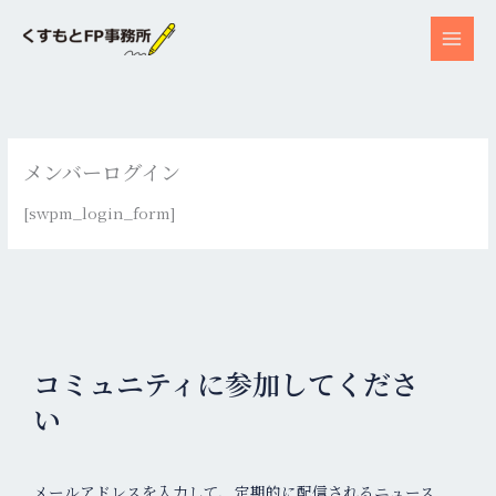
内
容
を
ス
キ
ッ
メンバーログイン
プ
[swpm_login_form]
コミュニティに参加してくださ
い
メールアドレスを入力して、定期的に配信されるニュース