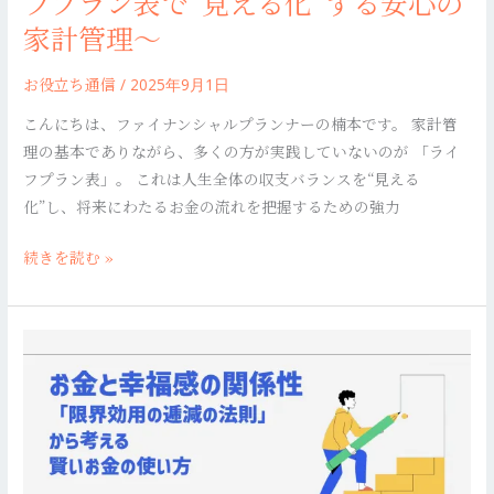
フプラン表で“見える化”する安心の
〜
家計管理〜
ラ
イ
お役立ち通信
/
2025年9月1日
フ
こんにちは、ファイナンシャルプランナーの楠本です。 家計管
プ
理の基本でありながら、多くの方が実践していないのが 「ライ
ラ
フプラン表」。 これは人生全体の収支バランスを“見える
ン
化”し、将来にわたるお金の流れを把握するための強力
表
で“見
続きを読む »
え
る
化”す
お
る
金
安
と
心
幸
の
福
家
感
計