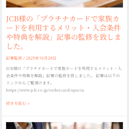
で
解
家
説」
JCB様の「プラチナカードで家族カ
族
記
ードを利用するメリット・入会条件
カ
事
ー
や特典を解説」記事の監修を致しま
の
ド
監
した。
を
修
利
を
記事監修
/
2025年10月29日
用
致
JCB様の「プラチナカードで家族カードを利用するメリット・入
す
し
会条件や特典を解説」記事の監修を致しました。 記事は以下の
る
ま
リンクからご覧頂けます。
メ
し
https://www.jcb.co.jp/ordercard/specia
リ
た。
ッ
続きを読む »
ト・
入
会
JCB
条