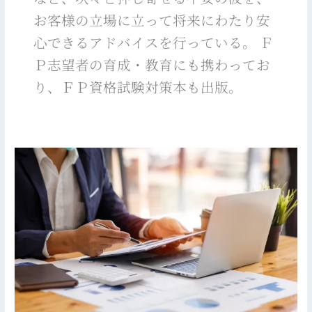
お客様の立場に立って将来にわたり安
心できるアドバイスを行っている。 Ｆ
Ｐ志望者の育成・教育にも携わってお
り、ＦＰ資格試験対策本も出版。
GMO
不
動
産
査
定
様
の
「ネ