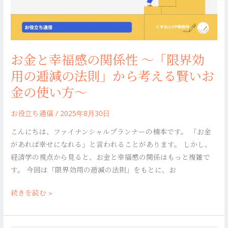
の
管
関
理〜
係
性
お金と幸福感の関係性 〜「限界効
〜
「限
用の逓減の法則」から考える賢いお
界
金の使い方〜
効
用
お役立ち通信
/
2025年8月30日
の
こんにちは、ファイナンシャルプランナーの楠本です。 「お金
逓
があれば幸せになれる」と言われることがあります。 しかし、
減
経済学の視点から見ると、お金と幸福感の関係はもっと複雑で
の
す。 今回は「限界効用の逓減の法則」をもとに、お
法
則」
続きを読む »
か
ら
考