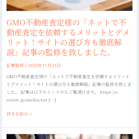
ッ
ト
で
GMO不動産査定様の「ネットで不
不
動産査定を依頼するメリットとデメ
動
産
リット！サイトの選び方も徹底解
査
説」記事の監修を致しました。
定
を
記事監修
/
2025年11月21日
依
GMO不動産査定様の「ネットで不動産査定を依頼するメリット
頼
とデメリット！サイトの選び方も徹底解説」記事の監修を致しま
す
した。 記事は以下のリンクからご覧頂けます。 https://e-
る
estate.jp/media/est […]
メ
リ
続きを読む »
ッ
ト
と
JCB