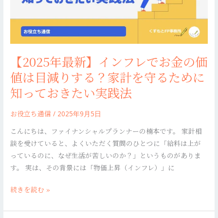
習
フ
慣
レ
で
お
【2025年最新】インフレでお金の価
金
の
値は目減りする？家計を守るために
価
知っておきたい実践法
値
は
お役立ち通信
/
2025年9月5日
目
こんにちは、ファイナンシャルプランナーの楠本です。 家計相
減
談を受けていると、よくいただく質問のひとつに「給料は上が
り
っているのに、なぜ生活が苦しいのか？」というものがありま
す
す。 実は、その背景には「物価上昇（インフレ）」に
る？
家
続きを読む »
計
を
守