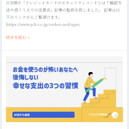
JCB様の「クレジットカードのセキュリティコードとは？確認方
ー
法や扱ううえでの注意点」記事の監修を致しました。 記事は以
ド
下のリンクからご覧頂けます。
と
https://www.jcb.co.jp/ordercard/spec
は？
確
続きを読む »
認
方
法
お
や
金
扱
を
う
使
う
う
え
の
で
が
の
怖
注
い
意
あ
点」