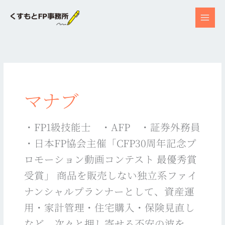
内
容
を
ス
キ
ッ
プ
マナブ
・FP1級技能士 ・AFP ・証券外務員
・日本FP協会主催「CFP30周年記念プ
ロモーション動画コンテスト 最優秀賞
受賞」 商品を販売しない独立系ファイ
ナンシャルプランナーとして、資産運
用・家計管理・住宅購入・保険見直し
など、次々と押し寄せる不安の波を、