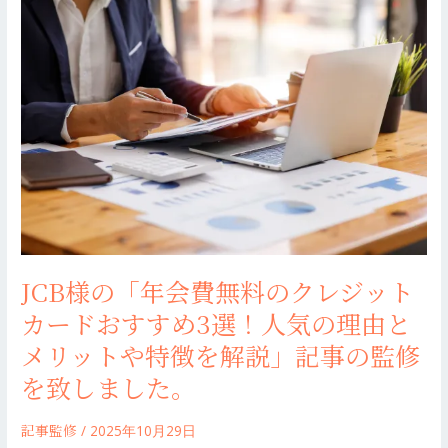
デ
様
メ
の
リ
「年
ッ
会
ト！
費
サ
無
イ
料
ト
の
の
ク
選
レ
び
ジ
方
JCB様の「年会費無料のクレジット
ッ
も
カードおすすめ3選！人気の理由と
ト
徹
カ
メリットや特徴を解説」記事の監修
底
ー
解
を致しました。
ド
説」
お
記
記事監修
/
2025年10月29日
す