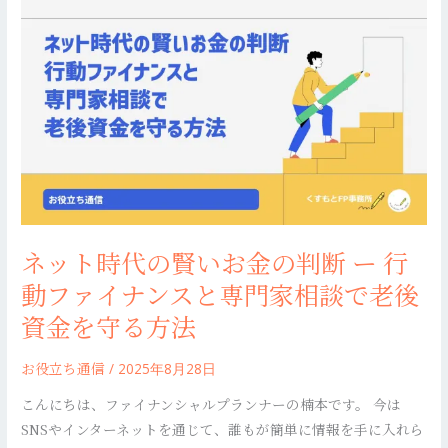
ネ
え
ッ
る
ト
賢
時
い
代
お
の
金
賢
の
い
使
お
い
金
方〜
ネット時代の賢いお金の判断 ー 行
の
判
動ファイナンスと専門家相談で老後
断
資金を守る方法
ー
行
お役立ち通信
/
2025年8月28日
動
こんにちは、ファイナンシャルプランナーの楠本です。 今は
フ
SNSやインターネットを通じて、誰もが簡単に情報を手に入れら
ァ