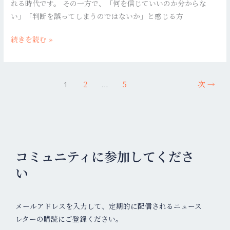
れる時代です。 その一方で、「何を信じていいのか分からな
イ
い」「判断を誤ってしまうのではないか」と感じる方
ナ
ン
続きを読む »
ス
と
専
門
2
5
次
→
1
…
家
相
談
で
老
コミュニティに参加してくださ
後
い
資
金
を
メールアドレスを入力して、定期的に配信されるニュース
守
レターの購読にご登録ください。
る