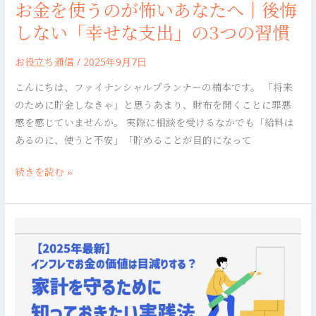
お金を使うのが怖いあなたへ｜後悔
な
記
た
しない「幸せな支出」の3つの習慣
事
へ
の
｜
お役立ち通信
/
2025年9月7日
監
後
修
こんにちは、ファイナンシャルプランナーの楠本です。 「将来
悔
を
のために貯金しなきゃ」と思うあまり、財布を開くことに罪悪
し
致
感を感じていませんか。 実際に相談を受けるなかでも「給料は
な
し
あるのに、使うと不安」「貯めることが目的になって
い
ま
「幸
し
続きを読む »
せ
た。
な
支
【2025
出」
年
の
最
3
新】
つ
イ
の
ン