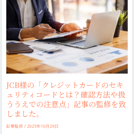
様
件
の
や
「ク
特
レ
典
ジ
を
ッ
解
ト
説」
カ
記
ー
事
ド
の
の
監
JCB様の「クレジットカードのセキ
セ
修
ュリティコードとは？確認方法や扱
キ
を
ュ
ううえでの注意点」記事の監修を致
致
リ
し
しました。
テ
ま
ィ
し
記事監修
/
2025年10月29日
コ
た。