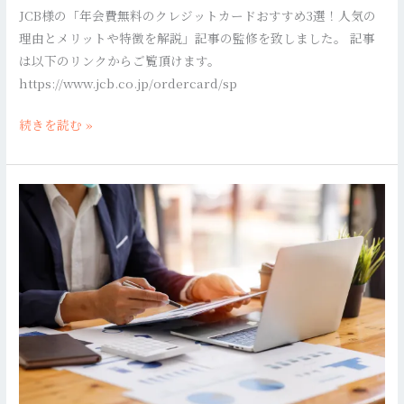
事
JCB様の「年会費無料のクレジットカードおすすめ3選！人気の
す
の
理由とメリットや特徴を解説」記事の監修を致しました。 記事
め
監
は以下のリンクからご覧頂けます。
3
修
https://www.jcb.co.jp/ordercard/sp
選！
を
人
致
続きを読む »
気
し
の
ま
理
し
JCB
由
た。
様
と
の
メ
「プ
リ
ラ
ッ
チ
ト
ナ
や
カ
特
ー
徴
ド
を