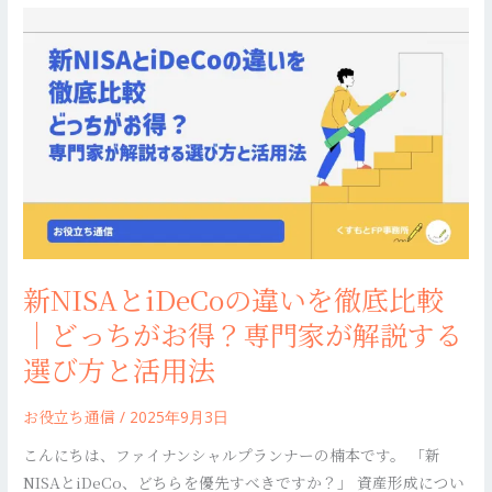
新
る
NISA
た
と
め
iDeCo
に
の
知
違
っ
い
て
を
お
徹
き
底
た
新NISAとiDeCoの違いを徹底比較
比
い
較
｜どっちがお得？専門家が解説する
実
｜
践
選び方と活用法
ど
法
っ
お役立ち通信
/
2025年9月3日
ち
こんにちは、ファイナンシャルプランナーの楠本です。 「新
が
NISAとiDeCo、どちらを優先すべきですか？」 資産形成につい
お