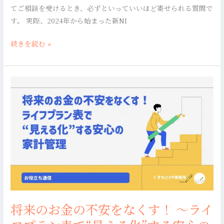
てご相談を受けるとき、必ずといっていいほど寄せられる質問で
得？
す。 実際、2024年から始まった新NI
専
門
続きを読む »
家
が
解
将
説
来
す
の
る
お
選
金
び
の
方
不
と
安
活
を
用
な
法
将来のお金の不安をなくす！ 〜ライ
く
す！