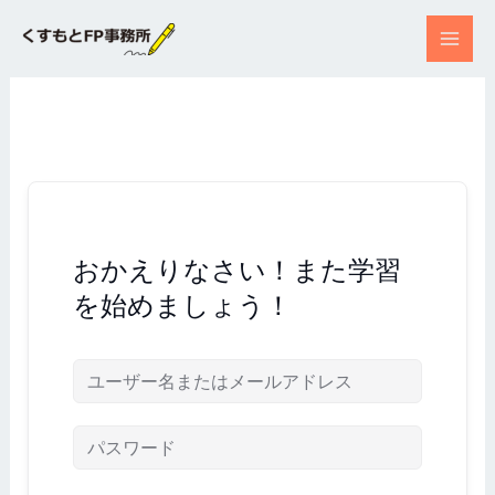
内
容
を
ス
キ
ッ
プ
おかえりなさい！また学習
を始めましょう！