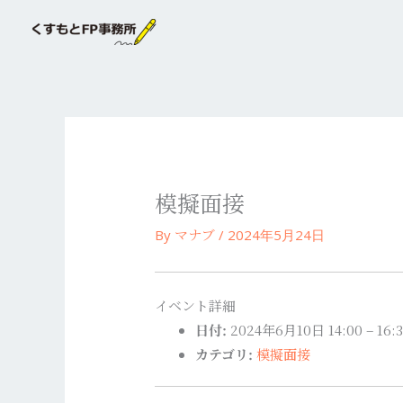
内
容
を
ス
キ
ッ
プ
模擬面接
マナブ
By
/
2024年5月24日
イベント詳細
日付:
2024年6月10日 14:00
–
16:
カテゴリ:
模擬面接