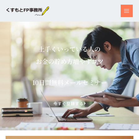
内
容
を
ス
キ
ッ
上手くいっている人の
プ
お金の貯め方増やすコツ
10日間無料メールセミナー
今すぐ登録する