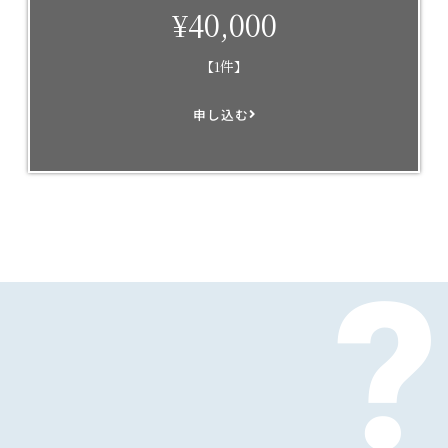
¥40,000
【1件】
申し込む
?