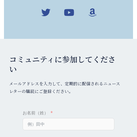
w
o
m
i
u
a
t
t
z
t
u
o
e
b
n
r
e
コミュニティに参加してくださ
い
メールアドレスを入力して、定期的に配信されるニュース
レターの購読にご登録ください。
お名前（姓）