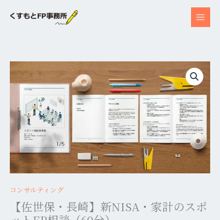
内
容
を
ス
キ
ッ
【佐
プ
世
保・
長
崎】
新
NISA・
家
計
の
コンサルティング
ス
ポ
【佐世保・長崎】新NISA・家計のスポ
ッ
ットFP相談（60分）