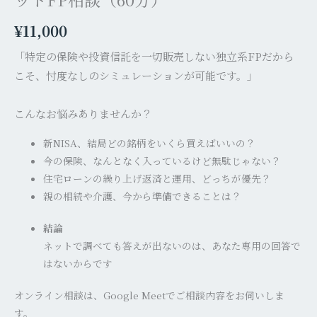
ト
¥
11,000
FP
相
「特定の保険や投資信託を一切販売しない独立系FPだから
談
こそ、忖度なしのシミュレーションが可能です。」
（60
分）
こんなお悩みありませんか？
個
新
NISA
、結局どの銘柄をいくら買えばいいの？
今の保険、なんとなく入っているけど無駄じゃない？
住宅ローンの繰り上げ返済と運用、どっちが優先？
親の相続や介護、今から準備できることは？
結論
ネットで調べても答えが出ないのは、あなた専用の回答で
はないからです
オンライン相談は、Google Meetでご相談内容をお伺いしま
す。