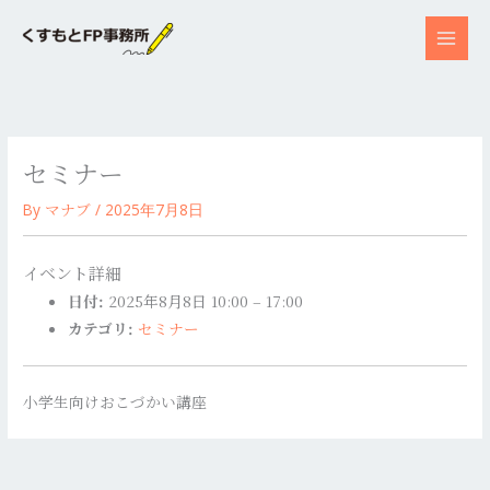
内
容
を
ス
キ
ッ
セミナー
プ
マナブ
By
/
2025年7月8日
イベント詳細
日付:
2025年8月8日 10:00
–
17:00
カテゴリ:
セミナー
小学生向けおこづかい講座