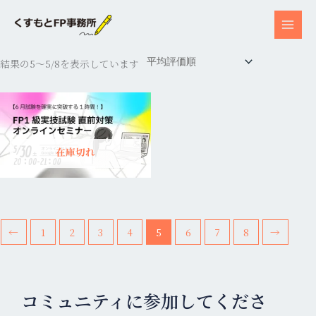
内
容
を
平
ス
均
結果の5～5/8を表示しています
評
キ
価
順
ッ
プ
在庫切れ
←
1
2
3
4
5
6
7
8
→
コミュニティに参加してくださ