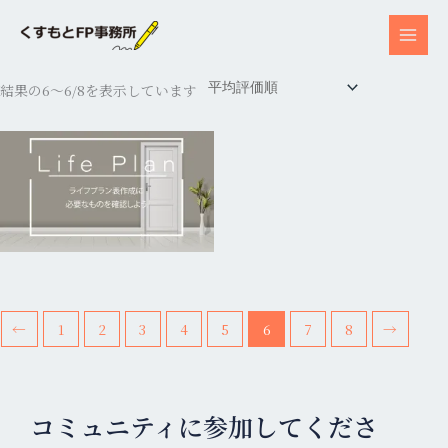
内
容
を
平
ス
均
結果の6～6/8を表示しています
評
キ
価
順
ッ
プ
←
1
2
3
4
5
6
7
8
→
コミュニティに参加してくださ