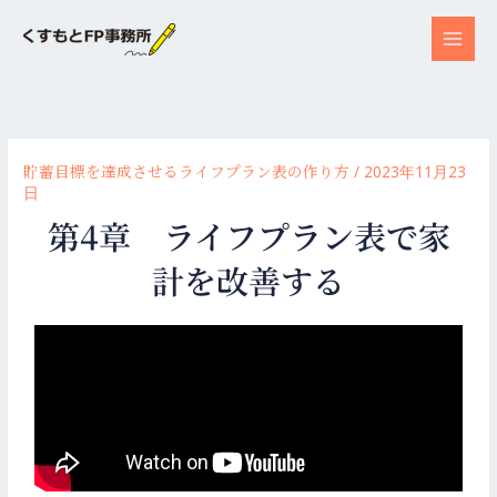
内
容
を
ス
キ
ッ
貯蓄目標を達成させるライフプラン表の作り方
/
2023年11月23
プ
日
第4章 ライフプラン表で家
計を改善する